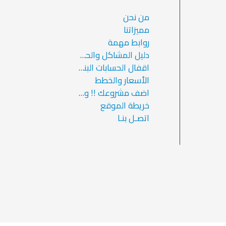
من نحن
مميزاتنا
روابط مهمة
دليل المشاكل والحلول والاسئلة الشائعة
اقفال الحسابات البنكية الشخصية بسبب التحويلات
الأسعار والخطط
اضف مشروعك !! وزد ارباحك
خريطة الموقع
اتصـل بنـا