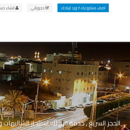
اضف مشروعك !! وزد ارباحك
حجوزاتي
انشاء حس
الحجز السريع , خدمة تتيح لك استئجار الشاليهات 